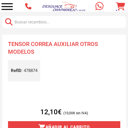
Buscar:
TENSOR CORREA AUXILIAR OTROS
MODELOS
RefID
:
478874
12,10
€
10,00
€
AÑADIR AL CARRITO