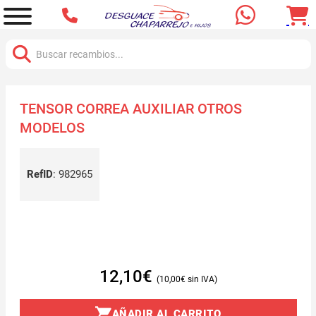
Buscar:
TENSOR CORREA AUXILIAR OTROS
MODELOS
RefID
:
982965
12,10
€
10,00
€
AÑADIR AL CARRITO