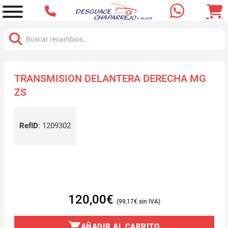
Buscar:
TRANSMISION DELANTERA DERECHA MG
ZS
RefID
:
1209302
120,00
€
99,17
€
AÑADIR AL CARRITO