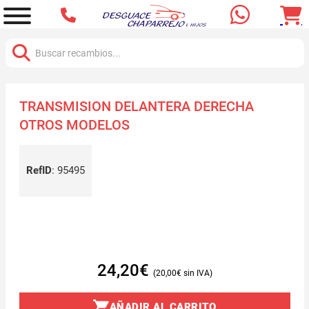
Buscar:
TRANSMISION DELANTERA DERECHA
OTROS MODELOS
RefID
:
95495
24,20
€
20,00
€
AÑADIR AL CARRITO