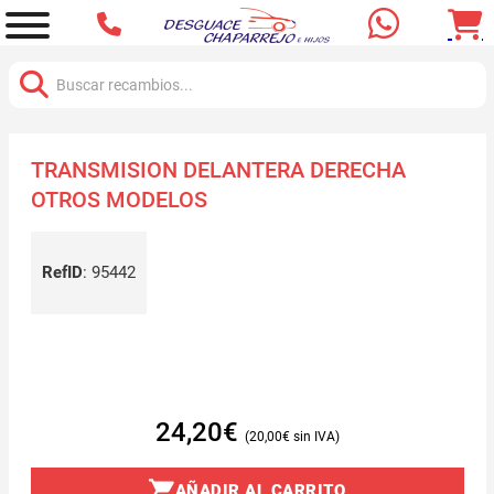
Buscar:
TRANSMISION DELANTERA DERECHA
OTROS MODELOS
RefID
:
95442
24,20
€
20,00
€
AÑADIR AL CARRITO