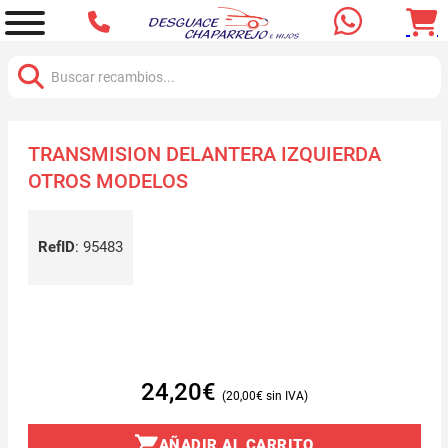
Buscar:
TRANSMISION DELANTERA IZQUIERDA
OTROS MODELOS
RefID
:
95483
24,20
€
20,00
€
AÑADIR AL CARRITO