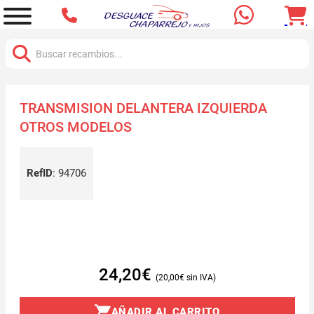
Buscar:
TRANSMISION DELANTERA IZQUIERDA
OTROS MODELOS
RefID
:
94706
24,20
€
20,00
€
AÑADIR AL CARRITO