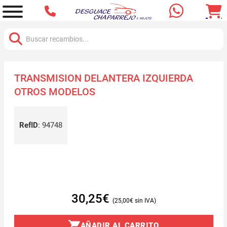
Buscar:
TRANSMISION DELANTERA IZQUIERDA
OTROS MODELOS
RefID
:
94748
30,25
€
25,00
€
AÑADIR AL CARRITO