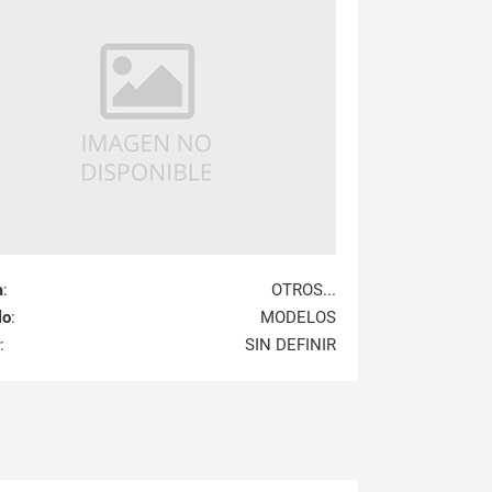
a
:
OTROS...
lo
:
MODELOS
:
SIN DEFINIR