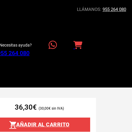
LLÁMANOS:
955 264 080
Necesitas ayuda?
955 264 080
36,30
€
30,00
€
AÑADIR AL CARRITO