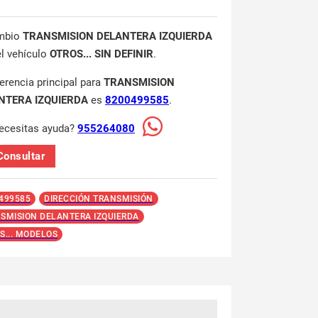
mbio
TRANSMISION DELANTERA IZQUIERDA
el vehículo
OTROS... SIN DEFINIR
.
ferencia principal para
TRANSMISION
NTERA IZQUIERDA
es
8200499585
.
ecesitas ayuda?
955264080
Consultar
499585
DIRECCIÓN TRANSMISIÓN
SMISION DELANTERA IZQUIERDA
S... MODELOS