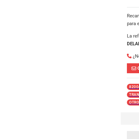
Reca
para 
La re
DELA
¿N
8200
TRAN
OTRO