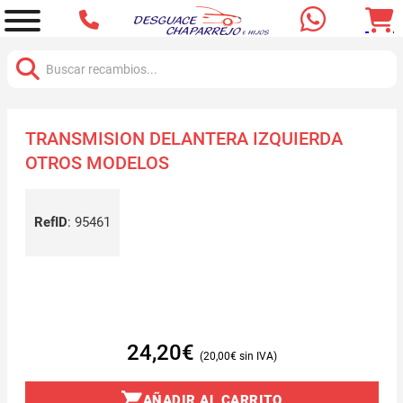
Buscar:
TRANSMISION DELANTERA IZQUIERDA
OTROS MODELOS
RefID
:
95461
24,20
€
20,00
€
AÑADIR AL CARRITO