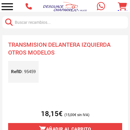
Buscar:
TRANSMISION DELANTERA IZQUIERDA
OTROS MODELOS
RefID
:
95459
18,15
€
15,00
€
AÑADIR AL CARRITO