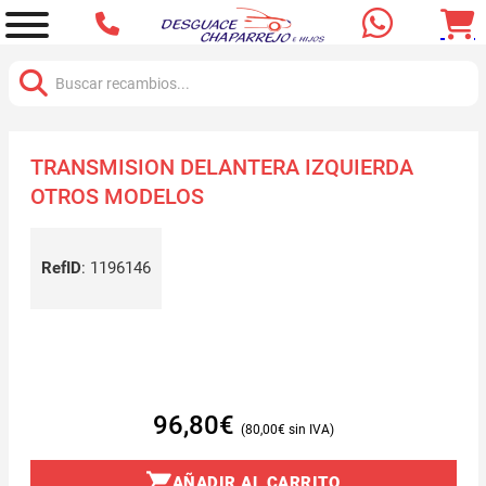
Buscar:
TRANSMISION DELANTERA IZQUIERDA
OTROS MODELOS
RefID
:
1196146
96,80
€
80,00
€
AÑADIR AL CARRITO