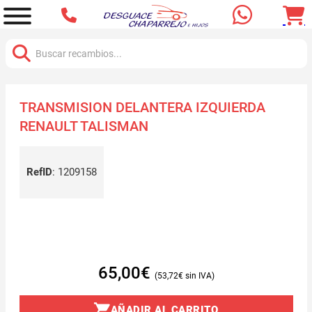
Buscar:
TRANSMISION DELANTERA IZQUIERDA
RENAULT TALISMAN
RefID
:
1209158
65,00
€
53,72
€
AÑADIR AL CARRITO