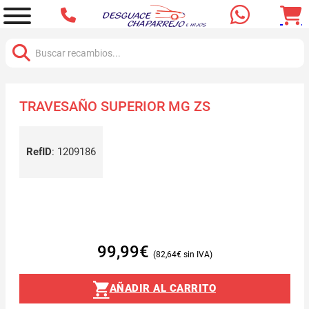
Buscar:
TRAVESAÑO SUPERIOR MG ZS
RefID
:
1209186
99,99
€
82,64
€
AÑADIR AL CARRITO