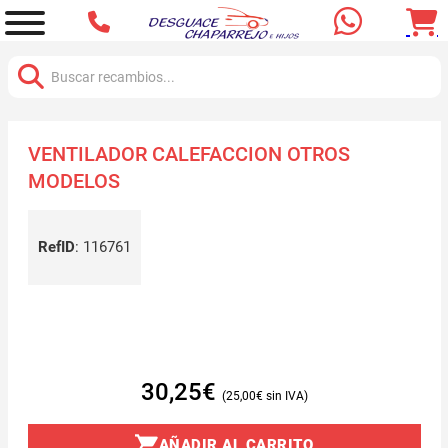
Buscar:
VENTILADOR CALEFACCION OTROS
MODELOS
RefID
:
116761
30,25
€
25,00
€
AÑADIR AL CARRITO