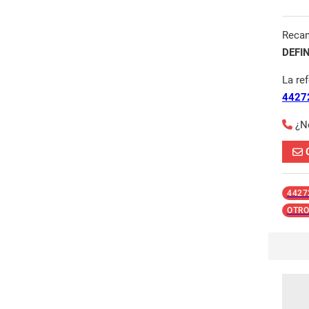
Reca
DEFI
La re
4427
¿N
4427
OTRO