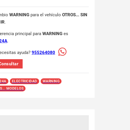
mbio
WARNING
para el vehículo
OTROS... SIN
NIR
.
ferencia principal para
WARNING
es
24A
.
ecesitas ayuda?
955264080
Consultar
24A
ELECTRICIDAD
WARNING
S... MODELOS