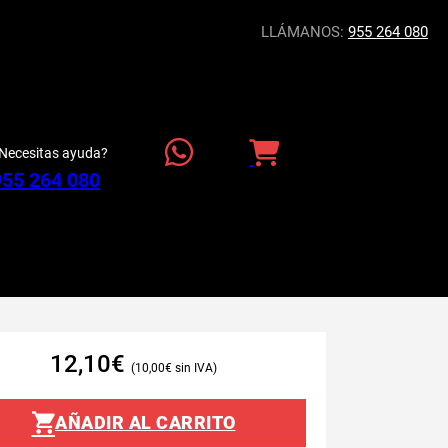
LLÁMANOS:
955 264 080
Necesitas ayuda?
955 264 080
12,10
€
10,00
€
AÑADIR AL CARRITO