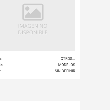
a
:
OTROS...
lo
:
MODELOS
:
SIN DEFINIR