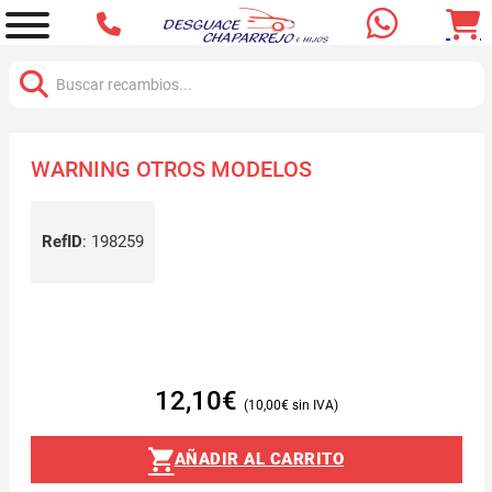
Buscar:
WARNING OTROS MODELOS
RefID
:
198259
12,10
€
10,00
€
AÑADIR AL CARRITO