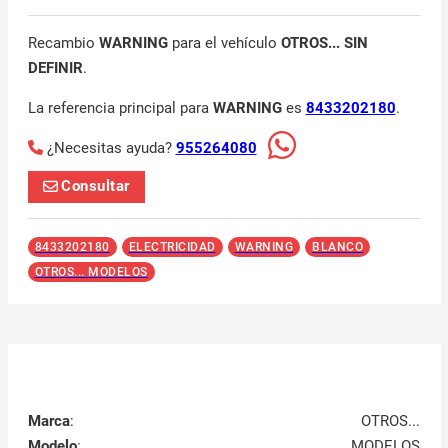
Recambio
WARNING
para el vehículo
OTROS... SIN
DEFINIR
.
La referencia principal para
WARNING
es
8433202180
.
¿Necesitas ayuda?
955264080
Consultar
8433202180
ELECTRICIDAD
WARNING
BLANCO
OTROS... MODELOS
Marca
:
OTROS...
Modelo
:
MODELOS