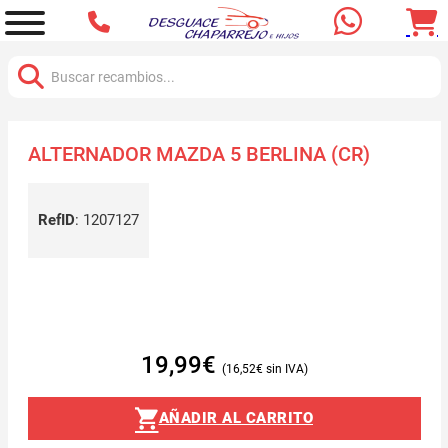
Buscar:
ALTERNADOR MAZDA 5 BERLINA (CR)
RefID
:
1207127
19,99
€
16,52
€
AÑADIR AL CARRITO