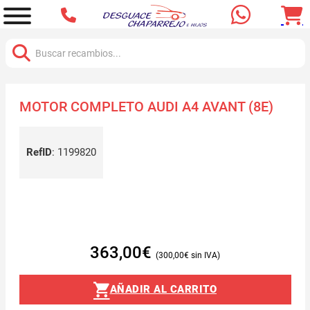
Buscar:
MOTOR COMPLETO AUDI A4 AVANT (8E)
RefID
:
1199820
363,00
€
300,00
€
AÑADIR AL CARRITO