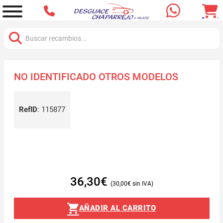
Buscar:
NO IDENTIFICADO OTROS MODELOS
RefID
:
115877
36,30
€
30,00
€
AÑADIR AL CARRITO