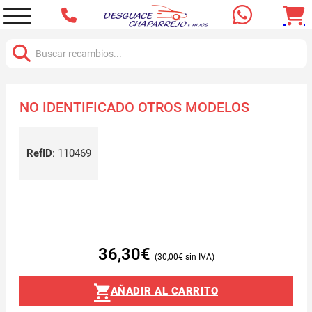
Buscar:
NO IDENTIFICADO OTROS MODELOS
RefID
:
110469
36,30
€
30,00
€
AÑADIR AL CARRITO