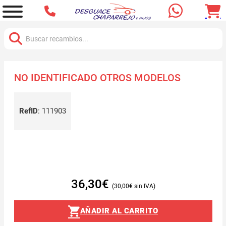
Buscar:
NO IDENTIFICADO OTROS MODELOS
RefID
:
111903
36,30
€
30,00
€
AÑADIR AL CARRITO