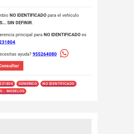
mbio
NO IDENTIFICADO
para el vehículo
... SIN DEFINIR
.
ferencia principal para
NO IDENTIFICADO
es
231804
.
ecesitas ayuda?
955264080
Consultar
231804
GENERICO
NO IDENTIFICADO
S... MODELOS