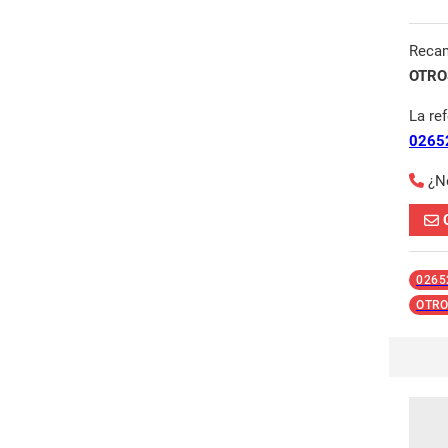
Reca
OTROS
La re
0265
¿N
0265
OTRO