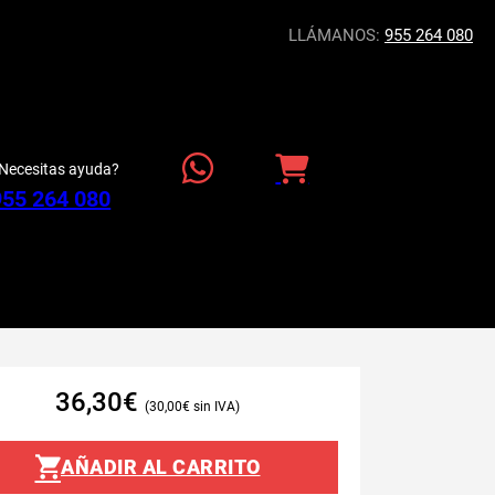
LLÁMANOS:
955 264 080
Necesitas ayuda?
955 264 080
36,30
€
30,00
€
AÑADIR AL CARRITO