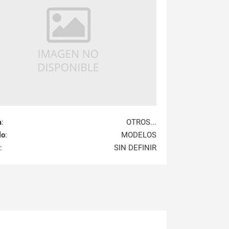
a
:
OTROS...
lo
:
MODELOS
:
SIN DEFINIR