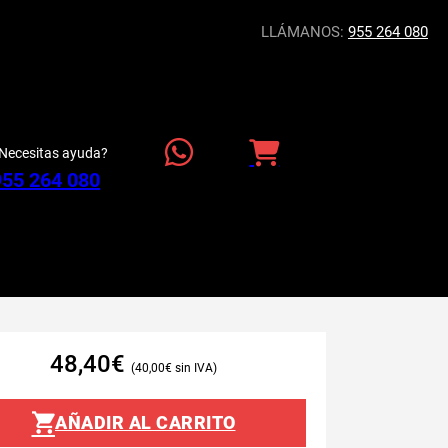
LLÁMANOS:
955 264 080
Necesitas ayuda?
955 264 080
48,40
€
40,00
€
AÑADIR AL CARRITO