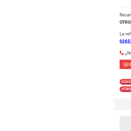
Reca
OTROS
La re
0265
¿N
0265
OTRO