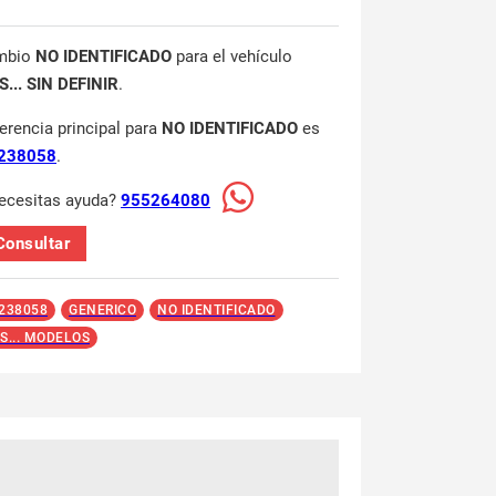
mbio
NO IDENTIFICADO
para el vehículo
... SIN DEFINIR
.
ferencia principal para
NO IDENTIFICADO
es
238058
.
ecesitas ayuda?
955264080
Consultar
238058
GENERICO
NO IDENTIFICADO
S... MODELOS