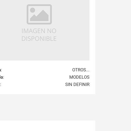
a
:
OTROS...
lo
:
MODELOS
:
SIN DEFINIR