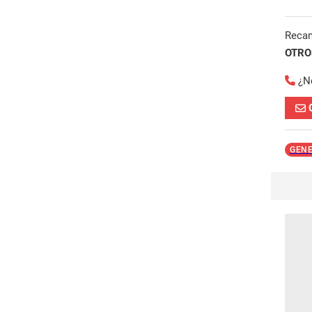
Reca
OTROS
¿N
GENE