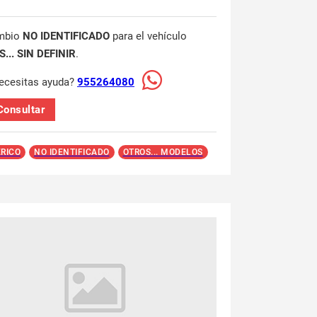
mbio
NO IDENTIFICADO
para el vehículo
... SIN DEFINIR
.
ecesitas ayuda?
955264080
Consultar
RICO
NO IDENTIFICADO
OTROS... MODELOS