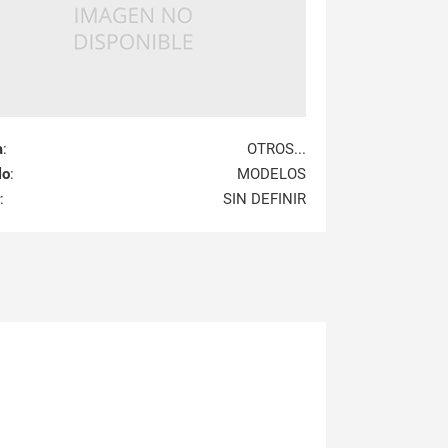
a
:
OTROS...
lo
:
MODELOS
:
SIN DEFINIR