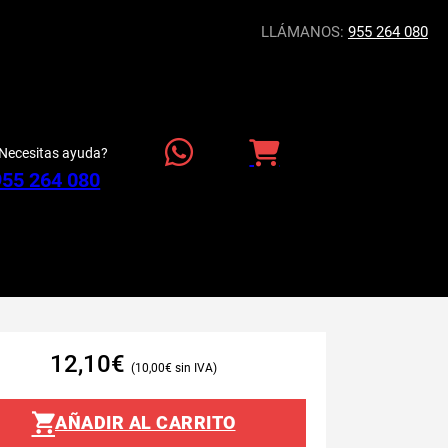
LLÁMANOS:
955 264 080
Necesitas ayuda?
955 264 080
12,10
€
10,00
€
AÑADIR AL CARRITO