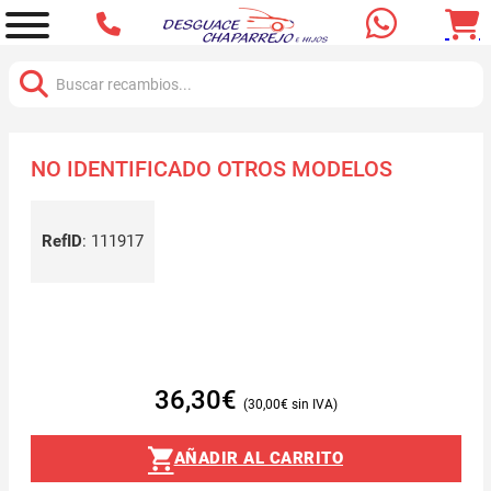
Buscar:
NO IDENTIFICADO OTROS MODELOS
RefID
:
111917
36,30
€
30,00
€
AÑADIR AL CARRITO