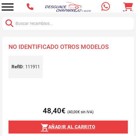
Buscar:
NO IDENTIFICADO OTROS MODELOS
RefID
:
111911
48,40
€
40,00
€
AÑADIR AL CARRITO